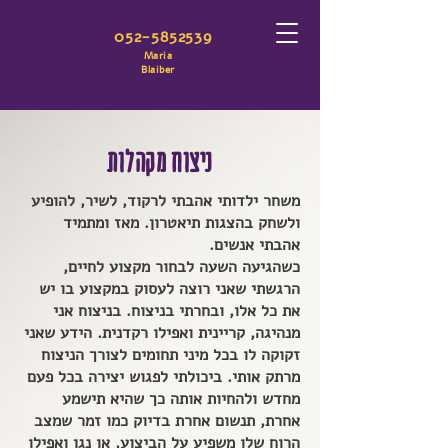
052-5852539
Maria
Blaiber
ניצוח מקהלות
משחר ילדותי אהבתי לרקוד, לשיר, להופיע
ולשחק בהצגות תיאטרון. מאז ומתמיד
אהבתי אנשים.
כשהגיעה השעה לבחור מקצוע לחיים,
הרגשתי שאני רוצה לעסוק במקצוע בו יש
את כל אלו, ובחרתי בניצוח. בניצוח אני
מנהיגה, קריינית ואפילו רקדנית. הידע שאני
זקוקה לו בכל מיני תחומים לצורך הניצוח
מרתק אותי. ביכולתי לפגוש יצירה בכל פעם
מחדש ולהחיות אותה כך שהיא תישמע
אחרת, תנשום אחרת בדיוק כמו זמר שמצב
הרוח שלו משפיע על הביצוע, או נגן ואפילו